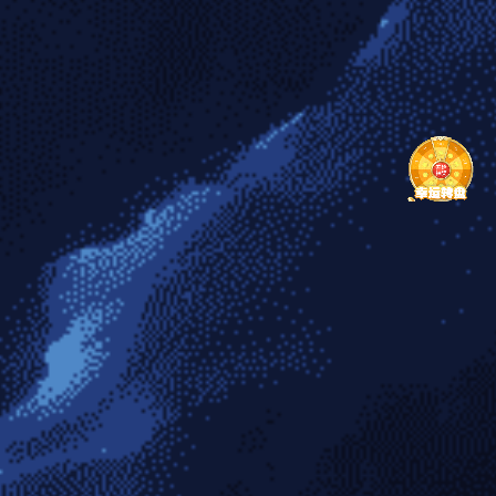
攻机会。同时，他积极
的防守回合，这是其价
金秋在这方面可圈可
安心，有助于增强整个
秋能够以75%的命中
手，这种能力将使他未