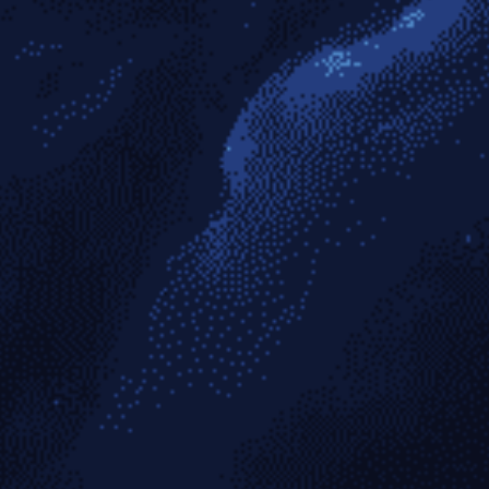
队配合的重要性
，而优秀的个人表现离不开其他队友的支持。胡金秋虽然个人数
合。在传导球和跑位上，他常常能找到最佳位置来接应队友传来
程中，良好的沟通与默契也是不可或缺的一部分。作为内线核心
仅自己积极抢夺篮板，还指挥队友进行有效协作，使整体防线更
还是防守阶段，整体团队合作都是决定胜负的重要因素，而胡金
队运转如飞。
借其全面而出色的表现，为球队带来了不可估量的重要性。从进