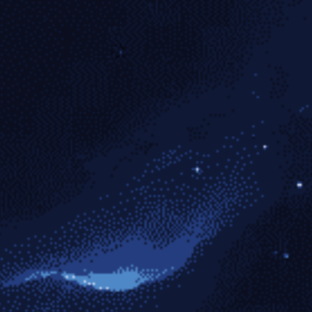
来的发展更加光明。
4、整体团
篮球是一项团队运动
注重与队友之间的配
形成流畅攻击套路。
此外，在防守转换过
担起了组织角色，不
所以说，无论是进攻
重要纽带，让整个球
总结：
综上所述，胡金秋凭