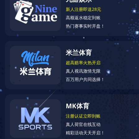
胡金秋全场表现出
胡金秋在比赛中的出色
献。尤其是他75%的
彩表现：首先是他的