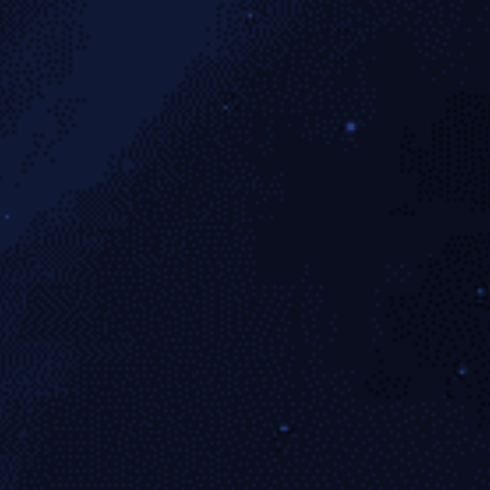
都展现出了顶尖水平，这使他成为本场比赛乃至整个赛季中的关
更多像胡金秋这样的优秀选手，他们不仅为自己赢得荣誉，更为
间推移，他必将在职业生涯中书写更加辉煌的新篇章！
#3
#