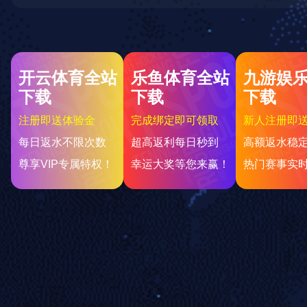
他的整体团队配合。
所付出的努力。
1、胡金秋
胡金秋在本场比赛中
防线，将球稳稳送入
此外，胡金秋在罚球环
为重要。在比赛紧张
总之，胡金秋凭借出
端更具威胁性。
2、防守端
除了在进攻端大放异
有效地控制了篮板，