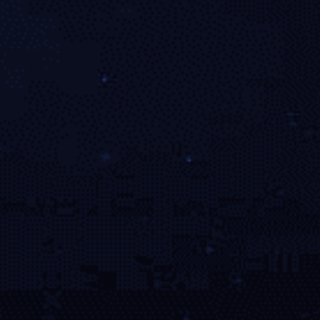
胡金秋全场表现出色拼下6个
前场篮
2026-07-02
推荐
完美体育网页版在线登录
美体育网页版在线登录官方网站【KY1.AC】官网认证:手
版、app下载、登录入口、官方网站、网页版、平台、网