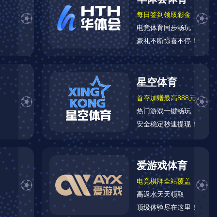
罚球命中率高达75
，为球队做出了重要贡
面详细探讨胡金秋的精
心理素质，最后则关注