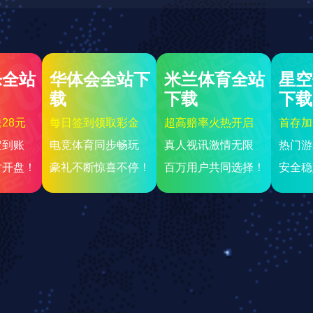
通过这些维度，可以全方位了解胡金秋如何成为比赛中的关键人
的进攻能力
展现了极强的进攻能力，尤其是在内线。他利用自身身高和技术
篮筐。这种直接得分方式不仅提升了个人得分，也为球队创造了
节上的表现同样值得称道。他罚球命中率高达75%，这一点对
刺激的情况下，他能够保持冷静，并把握住每一次得分机会，让
色的投篮技巧和稳定的罚球表现，为球队提供了源源不断的火力
的重要作用
彩之外，胡金秋在防守上也表现得相当出色。他全场拼下6个前场
更显示出他对比赛节奏和局势变化的敏锐洞察力。