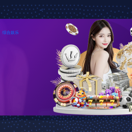
全天更新 ·
完
事实时同步
无论您身在何处，
完美体育
清、稳定的观赛体验。
下载客户端
网页