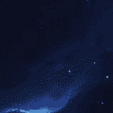
同时，在媒体和球迷
渴望证明自我的年轻
4、未来展
随着个人状态提升及
技状态并获得稳定出
涯，也关乎曼联未来
除了个人努力外，俱
予充足时间与空间去
最后，如果本赛季能
层对其留下来的决策
总结：