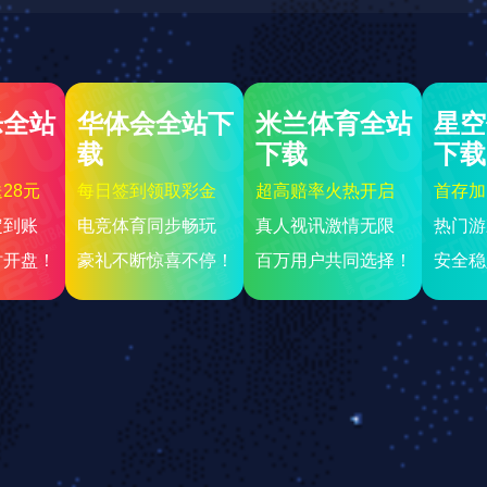
深入探讨这一话题，以期为读者呈现一个全面而清晰的分析。
个人状态提升
季中经历了起伏不定的表现，但最近他的状态却有了明显改善。
包括他的身体素质和心理素质。经过严格的训练和调整，他在防
友之间的配合也日趋默契。他能够迅速理解教练战术意图，并灵
成为球队后防线的重要一环，也让球队在比赛中更加稳健。
特在国家队中的出色表现也增强了他的信心。在最近的一些国际
任务，这让他积累了更多的大赛经验，为其回归俱乐部时提供了
的新战术理念
任主帅，其战术理念给球队带来了新的气象。他强调团队协作和
不谋而合。这样的战术安排将使得达洛特能够充分发挥自己的优