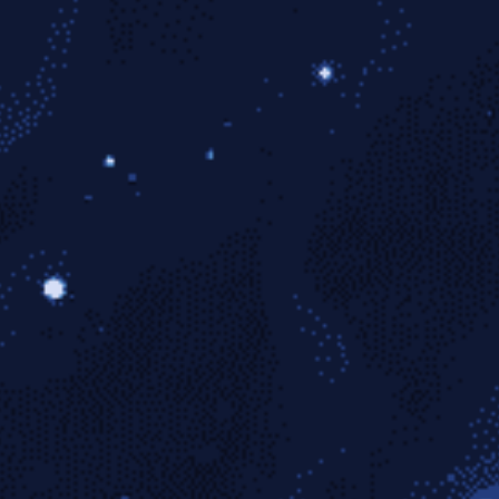
于年轻球员非常重视，这为像达洛特这样具有潜力但尚需磨练的
洛特将能得到更多锻炼机会，有助于进一步提升其竞技水平。
极向上的训练氛围，使得每名球员都能保持高昂士气。这种环境
去追求更高目标，从而提高自身实力并为球队贡献力量。
体环境与支持
球俱乐部之一，自然拥有雄厚的资源和良好的发展环境。俱乐部
们希望通过培养年轻球员来实现可持续发展。而这一战略正好符
支持。
待训练与比赛的认真态度也促使达洛特不断进步。在这样团结一
都能从其他人身上汲取养分，共同提高竞技水平。