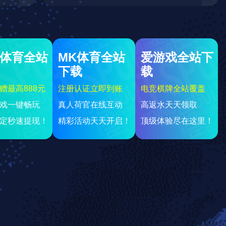
这一变化不仅体现在比
守和进攻两端都展现出
活应对场上的突发情
比赛中，他不仅参与了
良好的心态基础。
快速反击，这与达洛特
势，更好地融入整个团