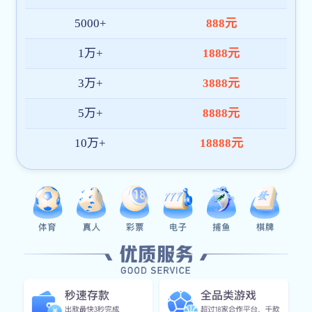
1、瓜帅的重要性与贡献
自2016年执掌曼城以来，瓜迪奥拉不仅带领球队赢得
了多个重要奖杯，还改变了球队的打法和风格。他引
入了高压逼抢和控球战术，使曼城成为欧洲顶尖俱乐
部之一。这种战术体系让球员们充分发挥个人才华，
团队配合更加默契。
在他的领导下，曼城取得了令人瞩目的成绩，包括英
超联赛冠军、足总杯等多个奖项。同时，也让许多年
轻球员得到锻炼与成长，例如福登和斯特林等人都在
瓜帅麾下迎来了职业生涯的新高峰。
因此，瓜迪奥拉不仅是技术上的指导者，更是团队精
神和文化的塑造者。他对于俱乐部长远发展的愿景使
得他成为不可或缺的一部分，这也正是外界对其辞职