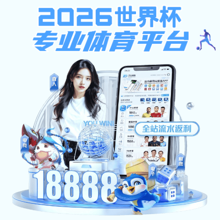
注册入口
全天更新 ·
完美体育网页版
在线登录
赛事实时同步
无论您身在何处，
完美体育网页版在线登录APP
为
您带来高速、高清、稳定的观赛体验。
下载客户端
网页端访问