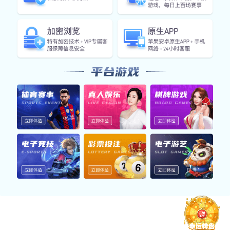
传闻持怀疑态度的重要原因。
2、媒体传言对球队的影响
媒体对于明星教练与球员动态的报道往往带有一定的
不确定性，有时甚至会夸大事实。在这个信息传播迅
速的时代，关于瓜帅辞职的传言如同野火燎原，引发
球迷和舆论的大肆讨论。一些评论员认为这种持续性
的猜测会影响到球队氛围。
不过，从另一个角度来看，这类新闻也能激发大家对
比赛和俱乐部未来方向更多关注。无论如何，正确的
信息传播应该以事实为基础，而非仅仅依靠揣测与猜
想。
此外，主席对于这些谣言做出的及时回应，不仅显示