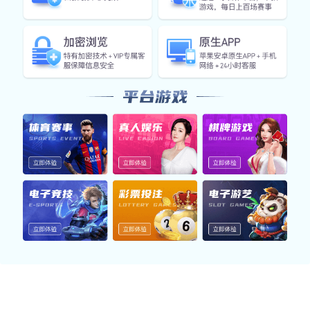
生活中的点滴积累。亚马尔通过自身经历告诉大家，
只有不断努力，才能在关键时刻展现出真正的实力，
从而为团队贡献更多。
2、对球队士气的提振
亚马尔现身训练场，对于整个球队士气无疑是一剂强
心针。在竞技体育中，士气高涨与低迷往往会直接影
响到比赛结果。而当某位核心球员在受伤后依然积极
参与训练时，无形中增强了其他队员的斗志和信心。
每一位队员都能够感受到亚马尔对于球队的不离不
弃，这种情感上的共鸣极大地提升了团队凝聚力。在
这样的氛围下，其他球员更可能全力以赴投入到接下
来的训练与比赛中，因为他们知道，有人正在为他们
默默奉献、加油助威。