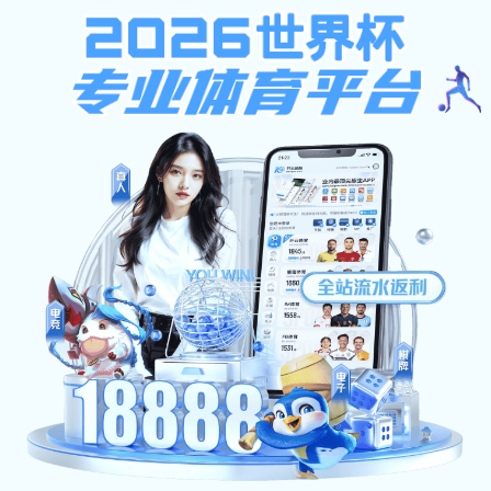
注册入口
全天更新 ·
完美体育网页版
在线登录
赛事实时同步
无论您身在何处，
完美体育网页版在线登录APP
为
您带来高速、高清、稳定的观赛体验。
下载客户端
网页端访问