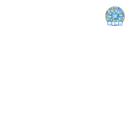
同时，这也传递了一种正能量，使得整个球队形成一
种“团结就是力量”的共识。在接下来的比赛准备过程
中，每一位队员都会因此更加努力，不仅为了自己，
也为了那位正在克服困难而奋斗中的伙伴。
3、团结协作的重要性
足球是一项集体运动，团结与合作是实现胜利的重要
保障。亚马尔重伤后仍然参与训练，将自己的状态与
心态分享给队友，这正是团结协作精神最好的体现。
他明白，在足球场上，没有任何一个人可以独自承担
全部责任，成功需要每一个人的共同努力。
这种行为让球队成员们意识到，相互扶持、共同进退
才是获得成功之道。在艰难时刻，他们需要彼此之间